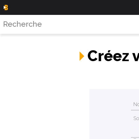
Créez 
So