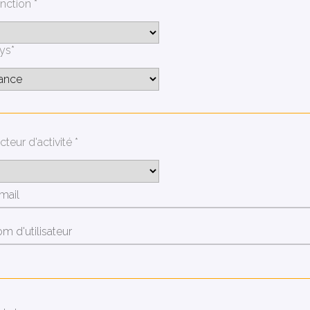
nction *
ys*
cteur d'activité *