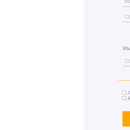
Vou
J
J