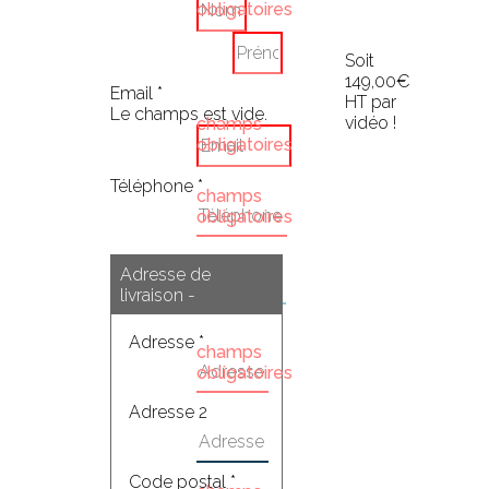
obligatoires
470,00
€
Soit
149,00€
Email *
HT par
Le champs est vide.
vidéo !
champs
obligatoires
Téléphone *
champs
obligatoires
Adresse de
Pays *
livraison -
Adresse *
champs
obligatoires
Adresse 2
Code postal *