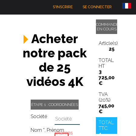
S'INSCRIRE
SE CONNECTER
COMMANDE
EN COURS
Acheter
Article(s)
notre pack
25
TOTAL
de 25
HT
3
vidéos 4K
725,00
€
TVA
(20%)
ÉTAPE 1 : COORDONNÉES
745,00
€
Société
TOTAL
TTC
Nom *
,
Prénom
champs
4